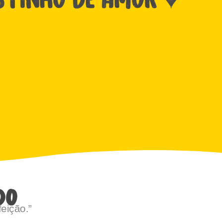
DO
eição.”