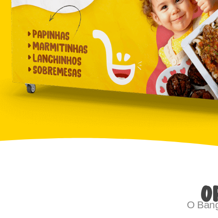
O
O Bang