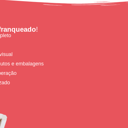
franqueado
!
pleto
visual
utos e embalagens
peração
izado